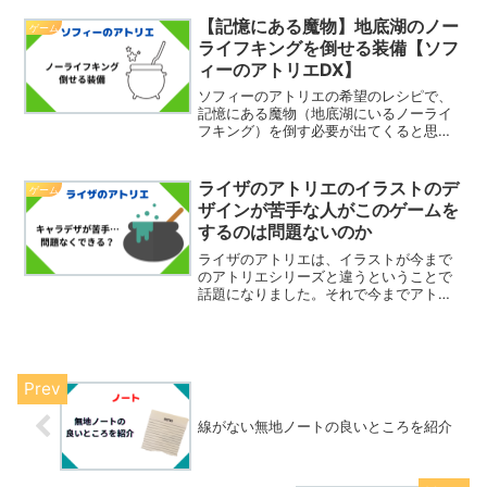
イベントが進まなくて困っているという
という人もいるのではないでしょうか。
【記憶にある魔物】地底湖のノー
ゲーム
そこで今回は、タイムカプ...
ライフキングを倒せる装備【ソフ
ィーのアトリエDX】
ソフィーのアトリエの希望のレシピで、
記憶にある魔物（地底湖にいるノーライ
フキング）を倒す必要が出てくると思い
ます。ただこの魔物、初期装備ではまず
勝てないと思います。新たに武器・防具
を整える必要があります。そこで今回
ライザのアトリエのイラストのデ
ゲーム
は、私が地底湖のノーライフ...
ザインが苦手な人がこのゲームを
するのは問題ないのか
ライザのアトリエは、イラストが今まで
のアトリエシリーズと違うということで
話題になりました。それで今までアトリ
エシリーズを買わなかった人も買ったと
いう人もいるみたいです。でも、正直私
はあの絵が苦手でした。ただアトリエシ
リーズはシステムが好きな...
線がない無地ノートの良いところを紹介