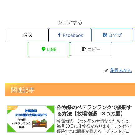
シェアする
X
Facebook
はてブ
LINE
コピー
花野みかん
関連記事
作物祭のベテランランクで優勝す
ゲーム
る方法【牧場物語 3つの里】
牧場物語 3つの里の大切な友だちでは、
毎月30日に作物祭があります。この祭で
優勝すれば商品が貰える、ブランドが上
がるなど良いことがあるため勝ちたいと