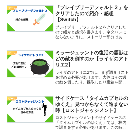
ころです。ベテランランクは、下から2つ
目のランクのため、優勝するハードルが
「ブレイブリーデフォルト２」を
ゲーム
少し上がります。で...
クリアしたので紹介・感想
【Switch】
ブレイブリーデフォルト２をクリアした
ので紹介と感想を書きます。ネタバレに
ならないように、ストーリー部分はあま
り触れずに書きます。ブレイブリーデフ
ォルト２とはブレイブリーデフォルト２
はSwitchで2021年2月26日に発売された
ミラージュラントの復活の霊獣は
ゲーム
ゲームです。...
どの敵を倒すのか【ライザのアト
リエ2】
ライザのアトリエ2では、まず調査リスト
を埋める必要があります。大体はその辺
の敵を倒したり、採取したり宝箱を開け
ればよいですが、ミラージュラントの復
活の精霊はその辺の雑魚敵ではだめで
す。そこで今回は、ミラージュラントの
サイドケース「タイムカプセルの
ゲーム
復活の霊獣はどの敵を倒す...
ゆくえ」見つからなくて進まない
時【ロストジャッジメント】
ロストジャッジメントのサイドケースの
「タイムカプセルのゆくえ」では、校内
で調査をする必要があります。この時に
なかなかタイムカプセルが見つからず、