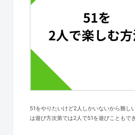
51をやりたいけど2人しかいないから難し
は遊び方次第では2人で51を遊びこともで