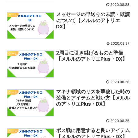
2020.08.28
メッセージの早送りの未読・既読
ゲーム
について【メルルのアトリエ
DX】
2020.08.27
2周目に引き継げるものと準備
ゲーム
【メルルのアトリエPlus・DX】
2020.08.26
マキナ領域のリスを撃破した時の
ゲーム
装備とアイテムと戦い方【メルル
のアトリエPlus・DX】
2020.08.25
ボス戦に用意すると良いアイテム
ゲーム
【メルルのアトリエPlus・DX】