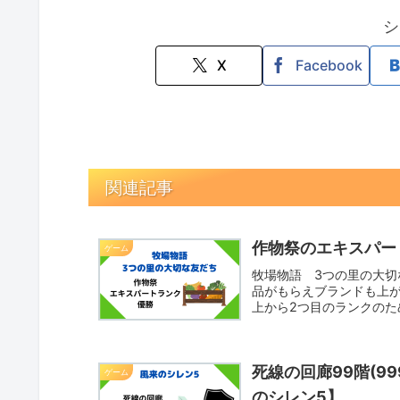
シ
X
Facebook
関連記事
作物祭のエキスパー
ゲーム
牧場物語 3つの里の大切
品がもらえブランドも上
上から2つ目のランクの
物...
死線の回廊99階(9
ゲーム
のシレン5】