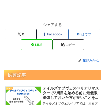
シェアする
X
Facebook
はてブ
LINE
コピー
花野みかん
関連記事
テイルズオブヴェスペリアリマス
ゲーム
ターで2周目を始める前に最低限
準備しておいた方が良いことを紹
介
テイルズオブヴェスペリアでは、周回プ