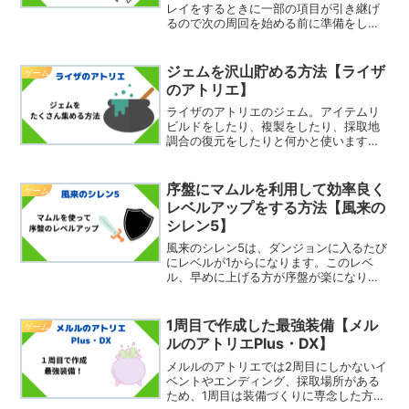
レイをするときに一部の項目が引き継げ
るので次の周回を始める前に準備をして
おくと楽になります。ただ、じゃあ具体
的に何を準備すればよいのかというのは
いまいちわからなかったりしますよね。
ジェムを沢山貯める方法【ライザ
ゲーム
そこで今回は、テイルズオ...
のアトリエ】
ライザのアトリエのジェム。アイテムリ
ビルドをしたり、複製をしたり、採取地
調合の復元をしたりと何かと使いますよ
ね。沢山集めることができたら良いです
よね。そこで今回は、ジェムを沢山貯め
る方法を紹介したいと思います。ジェム
序盤にマムルを利用して効率良く
ゲーム
を貯める方法1：素材をジ...
レベルアップをする方法【風来の
シレン5】
風来のシレン5は、ダンジョンに入るたび
にレベルが1からになります。このレベ
ル、早めに上げる方が序盤が楽になりま
す。マムルを利用するとレベルアップさ
せやすいです。そこで今回は、序盤にマ
ムルを利用して効率良くレベルアップを
1周目で作成した最強装備【メル
ゲーム
する方法を紹介したいと...
ルのアトリエPlus・DX】
メルルのアトリエでは2周目にしかないイ
ベントやエンディング、採取場所がある
ため、1周目は装備づくりに専念した方が