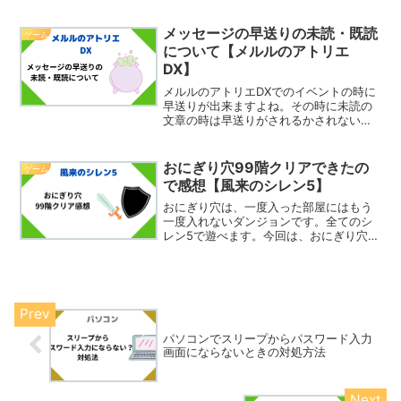
良いです。装備は2週目に引き継げるの
で、装備をしっかり作っておくと楽にな
ります。（2週目に引き継げるものは、
メッセージの早送りの未読・既読
ゲーム
「2周目に引き継げる...
について【メルルのアトリエ
DX】
メルルのアトリエDXでのイベントの時に
早送りが出来ますよね。その時に未読の
文章の時は早送りがされるかされないか
は気になりますよね。そこで今回はメッ
セージの早送りについて紹介したいと思
います。早送りは未読・既読の区別はし
おにぎり穴99階クリアできたの
ゲーム
ているのか残念なことで...
で感想【風来のシレン5】
おにぎり穴は、一度入った部屋にはもう
一度入れないダンジョンです。全てのシ
レン5で遊べます。今回は、おにぎり穴の
99階クリアができたので感想を紹介した
いと思います。 おにぎり穴99階クリアの
感想まず初回クリアは3回くらいでクリア
しましたが（初...
パソコンでスリープからパスワード入力
画面にならないときの対処方法