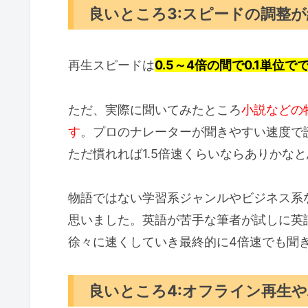
良いところ3:スピードの調整
再生スピードは
0.5～4倍の間で0.1単位で
ただ、実際に聞いてみたところ
小説などの
す
。プロのナレーターが聞きやすい速度で
ただ慣れれば1.5倍速くらいならありかな
物語ではない学習系ジャンルやビジネス系
思いました。英語が苦手な筆者が試しに英
徐々に速くしていき最終的に4倍速でも聞
良いところ4:オフライン再生