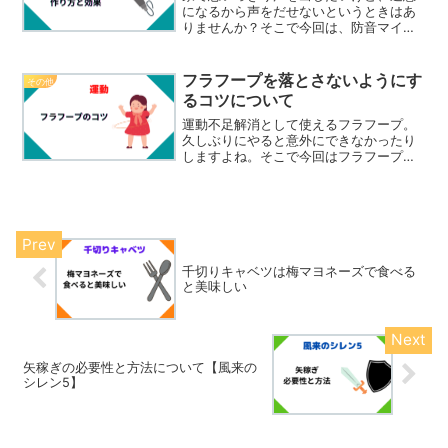
になるから声をだせないというときはあ
りませんか？そこで今回は、防音マイク
を作ってみたので、その詳細と効果を紹
介したいと思います。防音マイクとは？
防音マイクは、口を覆うような形になっ
フラフープを落とさないようにす
その他
ているマイクです。口を覆...
るコツについて
運動不足解消として使えるフラフープ。
久しぶりにやると意外にできなかったり
しますよね。そこで今回はフラフープを
落とさないようにするコツを紹介したい
と思います。落とさないコツ落とさない
コツは単純で、腰を前後に振るというこ
とです。フラフープは回す...
千切りキャベツは梅マヨネーズで食べる
と美味しい
矢稼ぎの必要性と方法について【風来の
シレン5】