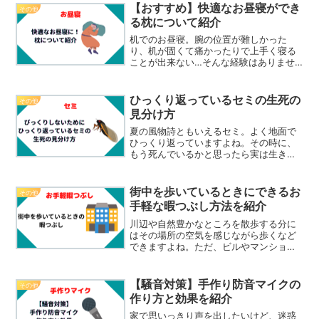
紹介したいと思います。使用するもの使
【おすすめ】快適なお昼寝ができ
その他
用するものは市販の専用防...
る枕について紹介
机でのお昼寝。腕の位置が難しかった
り、机が固くて痛かったりで上手く寝る
ことが出来ない…そんな経験はありませ
んか？そこで今回は、お昼寝に最適な枕
を紹介したいと思います。お昼寝に最適
な枕私がお昼寝に最適だと思う枕は、腕
ひっくり返っているセミの生死の
その他
を枕に差し込んで使う枕です...
見分け方
夏の風物詩ともいえるセミ。よく地面で
ひっくり返っていますよね。その時に、
もう死んでいるかと思ったら実は生きて
いてびっくりした、そんな経験をしてい
る人も多いんじゃないでしょうか。そこ
で今回は、ひっくり返っているセミの生
街中を歩いているときにできるお
その他
死の見分け方を紹介したい...
手軽な暇つぶし方法を紹介
川辺や自然豊かなところを散歩する分に
はその場所の空気を感じながら歩くなど
できますよね。ただ、ビルやマンション
があるような街中だとそうもいきませ
ん。そこで今回は、くだらないけれども
暇つぶしにはなるという方法を紹介した
【騒音対策】手作り防音マイクの
その他
いと思います。暇つぶし方法...
作り方と効果を紹介
家で思いっきり声を出したいけど、迷惑