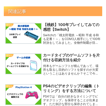
関連記事
【桃鉄】100年プレイしてみての
ゲーム
感想【Switch】
Switchの「桃太郎電鉄 ～昭和 平成 令和
も定番！～」をCOM3人相手にして100年
対決をしてみました。全物件制覇が目標
なのでまめ鬼、餓鬼、雷神が相手です。
今回は、100年プレイしてみての感想を紹
介したいと思います。参考になればと思
カードタイプのゲームソフトを片
ゲーム
いま...
付ける収納方法を紹介
何本もゲームソフトが積んであって、場
所も取るし目的のソフトを探すのが大変
ということはありませんか？そこで今回
は、カードタイプ（Nintendo Switch、
Nintendo 3ds、PlayStation Vita）のゲ
ームソフトを収納し...
PS4のビデオクリップの編集（ト
ゲーム
リミング）をする方法について
PS4では「自分の好きなタイミングでビ
デオクリップ」を保存することが出来ま
す。ただ余計な部分も保存されてしまう