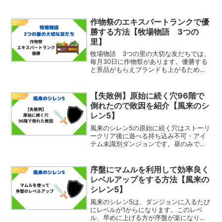
ことがあります。余計な部分があると余
計な容量を使ってしまうので削りたいで
すよね。そこで今回は、PS4のビデオク
作物祭のエキスパートランクで優
ゲーム
リップの編集（トリミ...
勝する方法【牧場物語 3つの
里】
牧場物語 3つの里の大切な友だちでは、
毎月30日に作物祭があります。優勝する
と景品がもらえブランドも上がるため優
勝を目指したいところです。エキスパー
トランクは上から2つ目のランクのため、
品質が高い作物を出す必要があります。
【失敗例】原始に続く穴96階で
ゲーム
ではどのような作物...
倒れたので敗因を紹介【風来のシ
レン5】
風来のシレン5の原始に続く穴はストーリ
ークリア後に遊べる持ち込み不可・アイ
テム未識別ダンジョンです。昼のみで特
殊ルールもないオーソドックスなダンジ
ョンです。このダンジョンの99階クリア
の2回目を目指していたところ（1回目ク
序盤にマムルを利用して効率良く
ゲーム
リアの感想とダンジ...
レベルアップをする方法【風来の
シレン5】
風来のシレン5は、ダンジョンに入るたび
にレベルが1からになります。このレベ
ル、早めに上げる方が序盤が楽になりま