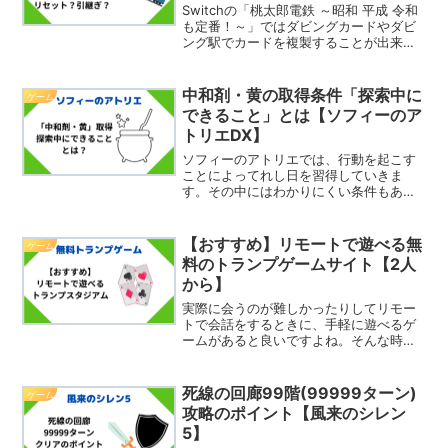
Switchの「桃太郎電鉄 ～昭和 平成 令和
も定番！～」ではダビングカードやダビ
ング駅でカードを複製することが出来ま
す。この時に特急周遊カードなどの周遊
系カードをダビングした場合残り回数は
どうなるのか気になりませんか？そこで
中和剤・黄の取得条件「探索中に
ゲーム
今回は、周遊系...
できること」とは【ソフィーのア
トリエDX】
ソフィーのアトリエでは、行動を起こす
ことによってれし日を習得していきま
す。その中にはわかりにくい条件もあり
ます。例えば、成長のレシピの中和剤・
黄の習得条件の「探索中にできること」
はわかりにくいです。そこで今回は、中
【おすすめ】リモートで遊べる無
ゲーム
和剤・黄の取得条件「探索中...
料のトランプゲームサイト【2人
から】
実際に会うのが難しかったりしてリモー
トで会話をするときに、手軽に遊べるゲ
ームがあると良いですよね。そんな時に
おすすめのトランプのゲームサイトがあ
ります。そこで今回は、リモートで遊べ
る無料のトランプゲームサイトを紹介し
死線の回廊99階(99999ターン)
ゲーム
たいとおもいます。おすす...
攻略のポイント【風来のシレン
5】