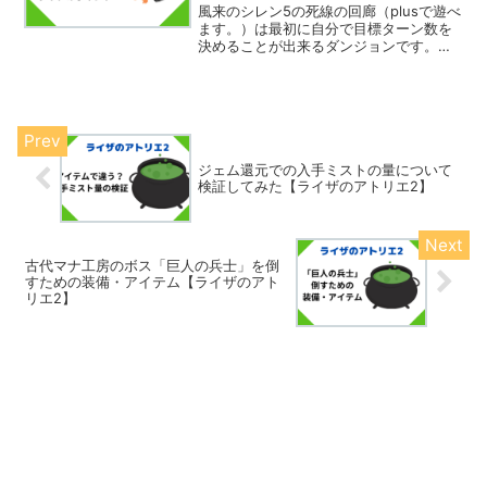
風来のシレン5の死線の回廊（plusで遊べ
ます。）は最初に自分で目標ターン数を
決めることが出来るダンジョンです。す
べて未識別です。そこで今回は、私が99
階クリアした時（紹介と感想）のことを
踏まえて、死線の回廊99階(99999ター
ン)攻略の...
ジェム還元での入手ミストの量について
検証してみた【ライザのアトリエ2】
古代マナ工房のボス「巨人の兵士」を倒
すための装備・アイテム【ライザのアト
リエ2】