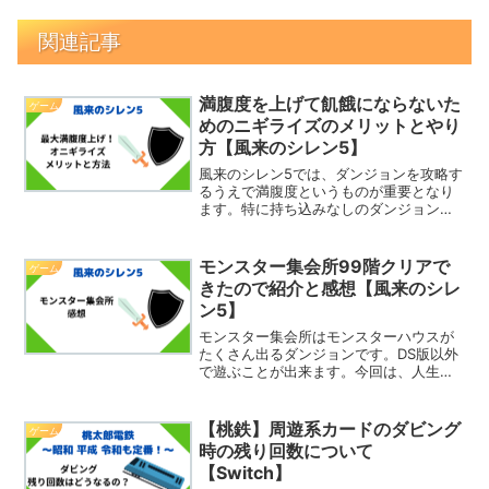
関連記事
満腹度を上げて飢餓にならないた
ゲーム
めのニギライズのメリットとやり
方【風来のシレン5】
風来のシレン5では、ダンジョンを攻略す
るうえで満腹度というものが重要となり
ます。特に持ち込みなしのダンジョンで
は食料がなくなって餓死ということがあ
りえるので、満腹度は上げたいところで
す。ニギライズということをすれば、簡
モンスター集会所99階クリアで
ゲーム
単に満腹度を上げること...
きたので紹介と感想【風来のシレ
ン5】
モンスター集会所はモンスターハウスが
たくさん出るダンジョンです。DS版以外
で遊ぶことが出来ます。今回は、人生の
落とし穴99階をクリアできたので感想を
紹介したいと思います。モンスター集会
所の概要モンスター集会所は一の位が9の
【桃鉄】周遊系カードのダビング
ゲーム
階層は必ず「モンス...
時の残り回数について
【Switch】