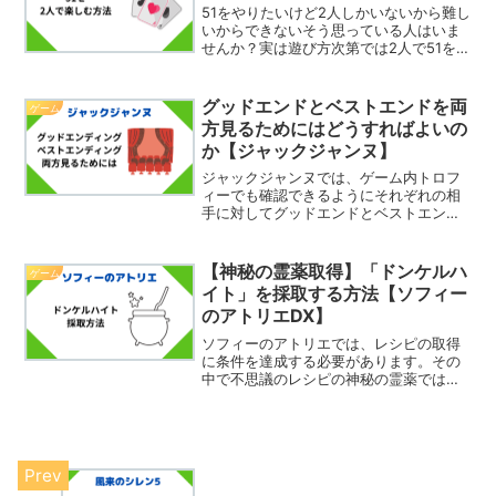
51をやりたいけど2人しかいないから難し
いからできないそう思っている人はいま
せんか？実は遊び方次第では2人で51を遊
びこともできるんです。そこで今回は、
トランプの51を2人で楽しむ方法を紹介し
たいと思います。2人で51を遊ぶときのポ
グッドエンドとベストエンドを両
ゲーム
イント2...
方見るためにはどうすればよいの
か【ジャックジャンヌ】
ジャックジャンヌでは、ゲーム内トロフ
ィーでも確認できるようにそれぞれの相
手に対してグッドエンドとベストエンド
があります。このエンドを両方とも見る
ためにはパラメーターを調整しなければ
いけないのかどうかが気になりません
【神秘の霊薬取得】「ドンケルハ
ゲーム
か。そこで今回は、グッドエ...
イト」を採取する方法【ソフィー
のアトリエDX】
ソフィーのアトリエでは、レシピの取得
に条件を達成する必要があります。その
中で不思議のレシピの神秘の霊薬では
「ドンケルハイトで発想」というものが
あります。これは、ドンケルハイトを採
取すればよいということです。ではこの
ドンケルハイトどこで採取で...