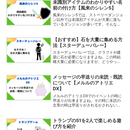
未識別アイテムのわかりやすい名
ゲーム
前の付け方【風来のシレン5】
風来のシレン5では、ストーリーダンジョ
ン以外では未識別アイテムが大量に落ち
ているダンジョンが多いです。そんな時
に店がある場合、値段で大まかに識別す
ることが出来ます。値段で識別した後は
わかりやすい名前を付けた方が良いで
【おすすめ】石を大量に集める方
ゲーム
す。そこで今回は、未識別...
法【スターデューバレー】
スターデューバレーでは、クラフトや建
築に石が必要になりますよね。この時結
構大量に必要になりますが、どうやった
ら大量に集まるんだろうとなりません
か？そこで今回は、石を大量に集める方
法を紹介したいと思います。石を集める
メッセージの早送りの未読・既読
ゲーム
前に準備することまず石を大...
について【メルルのアトリエ
DX】
メルルのアトリエDXでのイベントの時に
早送りが出来ますよね。その時に未読の
文章の時は早送りがされるかされないか
は気になりますよね。そこで今回はメッ
セージの早送りについて紹介したいと思
います。早送りは未読・既読の区別はし
トランプの51を2人で楽しめる遊
ゲーム
ているのか残念なことで...
び方を紹介