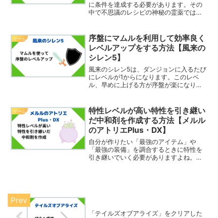
に条件を達成する必要があります。その
中で不思議のレシピの神秘の霊薬では
「ドンケルハイトで発想」というものが
あります。これは、ドンケルハイトを採
取すればよいということです。ではこの
序盤にマムルを利用して効率良く
ゲーム
ドンケルハイトどこで採取で...
レベルアップをする方法【風来の
シレン5】
風来のシレン5は、ダンジョンに入るたび
にレベルが1からになります。このレベ
ル、早めに上げる方が序盤が楽になりま
す。マムルを利用するとレベルアップさ
せやすいです。そこで今回は、序盤にマ
ムルを利用して効率良くレベルアップを
特性レベルが高い特性を引き継い
ゲーム
する方法を紹介したいと...
だ中和剤を作成する方法【メルル
のアトリエPlus・DX】
自分が作りたい「最強のアイテム」や
「最強の装備」を調合するときに特性を
引き継いでいく必要がありますよね。そ
の時に、欲しい特性を中和剤に移して作
っていくと楽です。ただその欲しい特性
が特性レベルが高い特性だと、コストレ
ベルが足りないとなり移せな...
「テイルズオブアライズ」をクリアした