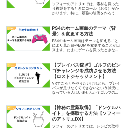
ソフィーのアトリエでは、素材を買った
り複製をするときにコール（お金）がか
かります。特に、最強の装備を作ろうと
するとコールがかなり必要です。（便利
な調合品ほどお金がかかる＆強い装備を
複製しようとすると高額になる）依頼を
PS4のホーム画面のテーマ（背
ゲーム
することでもお金を稼ぐこ...
景）を変更する方法
PS4のホーム画面はテーマを変えること
により見た目やBGMを変更することが出
来ます。たまにゲームを買ったときなど
にテーマがついてきたりもしますが、変
更の仕方がわからないという人もいるの
ではないでしょうか。そこで今回は、
【プレイパス稼ぎ】ゴルフのビン
ゲーム
PS4のホーム画面のテ...
ゴチャレンジを成功させる方法
【ロストジャッジメント】
VRすごろくをやりたいけれども、プレイ
パスが足りなくてできないという状況に
なっている人はいませんか？ゴルフのビ
ンゴチャレンジであれば、コツさえつか
めば簡単にプレイパスを貯めることがで
きます。そこで今回は、ゴルフのビンゴ
【神秘の霊薬取得】「ドンケルハ
ゲーム
チャレンジを成功させる...
イト」を採取する方法【ソフィー
のアトリエDX】
ソフィーのアトリエでは、レシピの取得