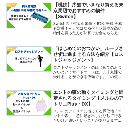
性別を設定することは出来ないの？設定
【桃鉄】序盤でいきなり買える東
ゲーム
する方法は？ということを...
京周辺でおすすめの物件
【Switch】
Switchの「桃太郎電鉄 ～昭和 平成 令和
も定番！～」ではなるべく収益率が高い
物件を買った方が決算でお金をもらえま
すよね。ゲーム開始後そのような物件を
押さえたい所です。でもゲーム開始地点
である東京周辺は高い物件ばかりです。
「はじめてのおつかい」ループさ
ゲーム
ただその中でも...
せずに進ませる方法を紹介【ロス
トジャッジメント】
ロストジャッジメントのはじめてのおつ
かいというサイドケースは、九十九課で
受けることができる依頼です。この依頼
では途中で八神と海藤の2人が顔はめパネ
ルを使いながら、透の後ろをついていく
という場面があります。ただ、この時に
エントの森の動くタイミングと固
ゲーム
操作をしないと場面がル...
定されるタイミング【メルルのア
トリエPlus・DX】
メルルのアトリエに出てくる採取地「エ
ントの森」。急に動き出したりして行き
たいけど遠いということがありえます。
そして固定させることもできますが、そ
の場所が悪いと街から遠いということに