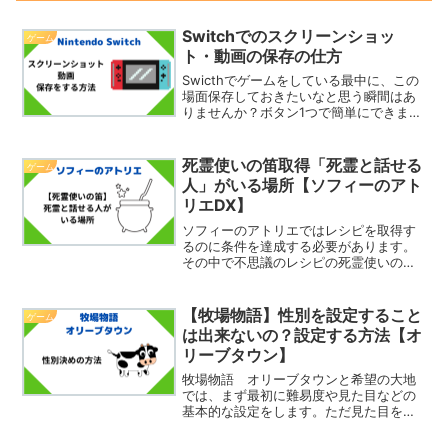
Switchでのスクリーンショッ
ゲーム
ト・動画の保存の仕方
Swicthでゲームをしている最中に、この
場面保存しておきたいなと思う瞬間はあ
りませんか？ボタン1つで簡単にできま
す。そこで今回は、Swicthでのスクリー
ンショット・動画の保存の仕方を紹介し
たいと思います。スクリーンショットや
死霊使いの笛取得「死霊と話せる
ゲーム
動画を保存を...
人」がいる場所【ソフィーのアト
リエDX】
ソフィーのアトリエではレシピを取得す
るのに条件を達成する必要があります。
その中で不思議のレシピの死霊使いの笛
の取得条件は「死霊と話せる人と会話」
というものがあります。この「死霊と話
せる人」はどこにいるのでしょうか。そ
【牧場物語】性別を設定すること
ゲーム
こで今回は、死霊使いの笛...
は出来ないの？設定する方法【オ
リーブタウン】
牧場物語 オリーブタウンと希望の大地
では、まず最初に難易度や見た目などの
基本的な設定をします。ただ見た目を決
めるときに性別を決めないので性別は？
と思うかもしれません。そこで今回は、