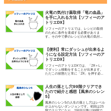
火竜の気付け薬取得「竜の血晶」
ゲーム
を手に入れる方法【ソフィーのア
トリエDX】
ソフィーのアトリエでは、レシピの取得
のために条件を達成する必要がありま
す。その中で夢のレシピの火竜の気付け
薬の取得条件に「竜の血晶で発想」とい
うものがあります。そこで今回は、「竜
の血晶」を手に入れる方法を紹介したい
【便利】常にダッシュが出来るよ
ゲーム
と思います。「竜の血晶」手...
うになる設定方法【ソフィーのア
トリエDX】
ソフィーのアトリエDXでは、「ZR＋L」
でダッシュ移動をすることが出来ます。
ただこの状態だと常に「ZR」を押す必要
があるので指が疲れて大変です。なので
常にダッシュが出来たら便利だと思いま
せんか？そこで今回は、ダッシュを常に
人生の落とし穴99階クリアでき
ゲーム
する設定方法を紹介...
たので紹介と感想【風来のシレン
5】
風来のシレン5の人生の落とし穴はレベル
が上がらないダンジョンです。初回は25
階でクリアになり、2回目以降は99階で