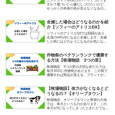
すか？傷ついたら嫌だしつけたいけど、
せっかくの本体の色が見えなくなるのは
な…ということはありませんか？そこで
今回は、ニンテンドー3ds用のソフトタ
イプの透明なカバーを紹介したいと思い
全滅した場合はどうなるのかを紹
ゲーム
ます。ソフトタイプの...
介【ソフィーのアトリエDX】
ソフィーのアトリエDXでは戦闘があり、
全員のHPが0になると全滅します。全滅
した時にはどのようになるのか気になり
ませんか？そこで今回は、全滅した場合
はどうなるのかを紹介したいと思いま
す。全滅した場合その１まず、全滅した
作物祭のベテランランクで優勝す
ゲーム
時にはアトリエに戻され...
る方法【牧場物語 3つの里】
牧場物語 3つの里の大切な友だちでは、
毎月30日に作物祭があります。この祭で
優勝すれば商品が貰える、ブランドが上
がるなど良いことがあるため勝ちたいと
ころです。ベテランランクは、下から2つ
目のランクのため、優勝するハードルが
【牧場物語】体力がなくなるとど
ゲーム
少し上がります。で...
うなるの？【オリーブタウン】
牧場物語 オリーブタウンと希望の大地
では、体力というものがあります。この
体力が0になってしまったときにどうなる
のか気になりませんか？そこで今回は、