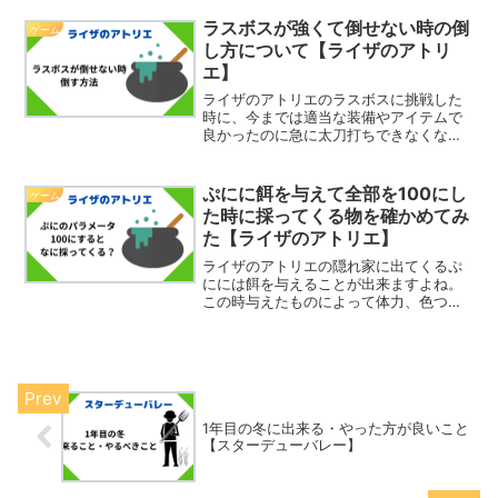
体力がなくなるとどうなるのかを紹介し
たいと思います。体力が0になった場合体
ラスボスが強くて倒せない時の倒
ゲーム
力がなくなると、どこ...
し方について【ライザのアトリ
エ】
ライザのアトリエのラスボスに挑戦した
時に、今までは適当な装備やアイテムで
良かったのに急に太刀打ちできなくなっ
た、という人はいませんか？私はそうで
した。そこで今回は、私がラスボスを倒
したときの状況を解説したいと思いま
ぷにに餌を与えて全部を100にし
ゲーム
す。そもそも戦闘が苦手とい...
た時に採ってくる物を確かめてみ
た【ライザのアトリエ】
ライザのアトリエの隠れ家に出てくるぷ
にには餌を与えることが出来ますよね。
この時与えたものによって体力、色つ
や、機嫌のパラメータが上下します。こ
のパラメータをMAXの100にしたときに
はどんなものがもらえるか気になりませ
んか？そこで今回は、ぷ...
1年目の冬に出来る・やった方が良いこと
【スターデューバレー】