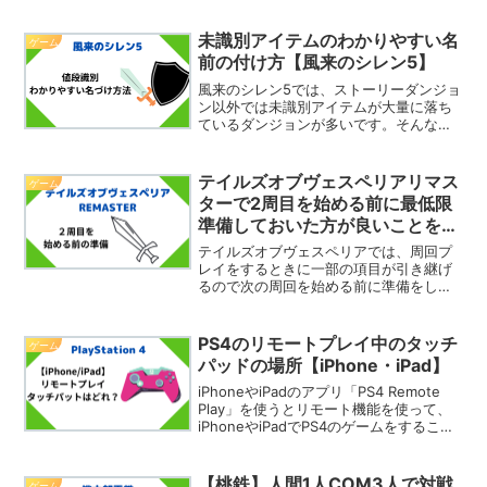
できます。初回クリアは10階です。今回
は、オーラの遺跡の初回クリアができた
ので概要と感想を紹介したいと思いま
未識別アイテムのわかりやすい名
ゲーム
す。オーラの遺跡...
前の付け方【風来のシレン5】
風来のシレン5では、ストーリーダンジョ
ン以外では未識別アイテムが大量に落ち
ているダンジョンが多いです。そんな時
に店がある場合、値段で大まかに識別す
ることが出来ます。値段で識別した後は
わかりやすい名前を付けた方が良いで
テイルズオブヴェスペリアリマス
ゲーム
す。そこで今回は、未識別...
ターで2周目を始める前に最低限
準備しておいた方が良いことを紹
介
テイルズオブヴェスペリアでは、周回プ
レイをするときに一部の項目が引き継げ
るので次の周回を始める前に準備をして
おくと楽になります。ただ、じゃあ具体
的に何を準備すればよいのかというのは
いまいちわからなかったりしますよね。
PS4のリモートプレイ中のタッチ
ゲーム
そこで今回は、テイルズオ...
パッドの場所【iPhone・iPad】
iPhoneやiPadのアプリ「PS4 Remote
Play」を使うとリモート機能を使って、
iPhoneやiPadでPS4のゲームをすること
が出来ますよね。この時にPS4のコント
ローラーであるDUAKSHOCK4をつなぐ
と、ほとんどのボタ...
【桃鉄】人間1人COM3人で対戦
ゲーム