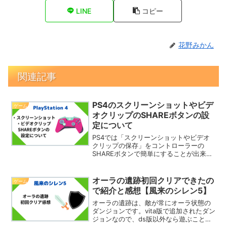
LINE
コピー
花野みかん
関連記事
PS4のスクリーンショットやビデ
ゲーム
オクリップのSHAREボタンの設
定について
PS4では「スクリーンショットやビデオ
クリップの保存」をコントローラーの
SHAREボタンで簡単にすることが出来ま
す。ただこの時に設定によって押し方が
微妙に変わるんですよね。間違えると自
分の思うような保存が出来ないというこ
オーラの遺跡初回クリアできたの
ゲーム
とになりえるため、把...
で紹介と感想【風来のシレン5】
オーラの遺跡は、敵が常にオーラ状態の
ダンジョンです。vita版で追加されたダン
ジョンなので、ds版以外なら遊ぶことが