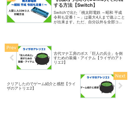
する方法【Switch】
Switchで出た「桃太郎電鉄 ～昭和 平成
令和も定番！～」は最大4人まで遊ぶこと
が出来ます。ただ、自分以外を全部コン
ピューターにしようとしても、「ひとり
で桃鉄」にその選択肢はありません。で
も、COM3人にはできます。そこで今回
は、人間1...
古代マナ工房のボス「巨人の兵士」を倒
すための装備・アイテム【ライザのアト
リエ2】
クリアしたのでゲーム紹介と感想【ライ
ザのアトリエ2】