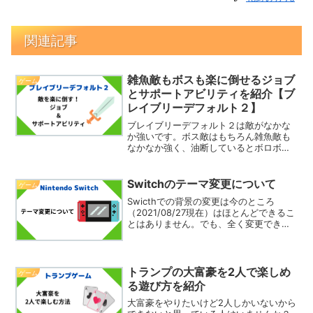
関連記事
雑魚敵もボスも楽に倒せるジョブ
ゲーム
とサポートアビリティを紹介【ブ
レイブリーデフォルト２】
ブレイブリーデフォルト２は敵がなかな
か強いです。ボス敵はもちろん雑魚敵も
なかなか強く、油断しているとボロボロ
になる可能性があります。ただ、ジョブ
とサポートアビリティ次第では楽にする
ことが出来ます。そこで今回は、雑魚敵
Switchのテーマ変更について
ゲーム
もボスも楽に倒せるジョブ...
Swicthでの背景の変更は今のところ
（2021/08/27現在）はほとんどできるこ
とはありません。でも、全く変更できな
いわけではないです。そこで今回はテー
マについて紹介したいと思います。テー
マ変更について今のところは上で書いた
ように大した...
トランプの大富豪を2人で楽しめ
ゲーム
る遊び方を紹介
大富豪をやりたいけど2人しかいないから