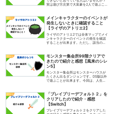
できないと思っている人はいませんか？
実は遊び方次第で大富豪を2人で遊ぶこと
ができるんです。そこで今回は、トラン
プの大富豪を2人で楽しむ方法を紹介した
いと思います。2人で大富豪を遊ぶには使
メインキャラクターのイベントが
ゲーム
わないカードを作...
発生しないときに確認すること
【ライザのアトリエ2】
ライザのアトリエ2では全体マップでメイ
ンキャラクターのイベントの発生を確認
することが出来ます。ただし、該当の場
所に行ってもそのキャラクターがいなく
てイベントが発生しないということがあ
ります。そこで今回は、メインキャラク
モンスター集会所99階クリアで
ゲーム
ターのイベントが発生し...
きたので紹介と感想【風来のシレ
ン5】
モンスター集会所はモンスターハウスが
たくさん出るダンジョンです。DS版以外
で遊ぶことが出来ます。今回は、人生の
落とし穴99階をクリアできたので感想を
紹介したいと思います。モンスター集会
所の概要モンスター集会所は一の位が9の
「ブレイブリーデフォルト２」を
ゲーム
階層は必ず「モンス...
クリアしたので紹介・感想
【Switch】
ブレイブリーデフォルト２をクリアした