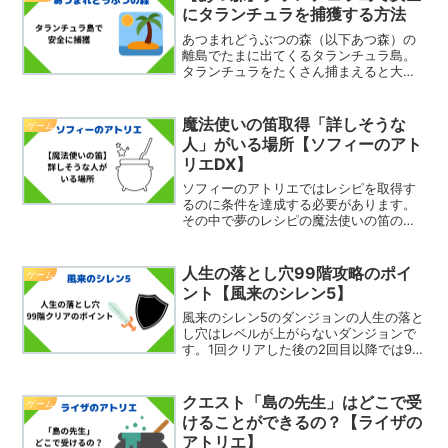
にタランチュラを捕獲する方法
あつまれどうぶつの森（以下あつ森）の
離島でたまに出てくるタランチュラ島。
タランチュラをたくさん捕まえると大量
にベルが稼げますよね？ただ、捕獲に失
敗すると気絶してしまいます…ゲーム内
で気絶しても自分の島なら自宅前、離島
魔法使いの笛取得「詳しそうな
ゲーム
なら離島入口に戻されるだ...
人」がいる場所【ソフィーのアト
リエDX】
ソフィーのアトリエではレシピを取得す
るのに条件を達成する必要があります。
その中で夢のレシピの魔法使いの笛の取
得条件は「詳しそうな人と会話」という
ものがあります。この「詳しそうな人」
はどこにいるのでしょうか。そこで今回
人生の落とし穴99階攻略のポイ
ゲーム
は、魔法使いの笛取得のた...
ント【風来のシレン5】
風来のシレン5のダンジョンの人生の落と
し穴はレベルが上がらないダンジョンで
す。1回クリアした後の2回目以降では99
階の攻略になります。準備をしっかりし
ながら攻略すればわりと99階攻略は楽な
部類だと思います。そこで今回は、私が
クエスト「島の先生」はどこで受
ゲーム
99階クリアした...
けることができるの？【ライザの
アトリエ】