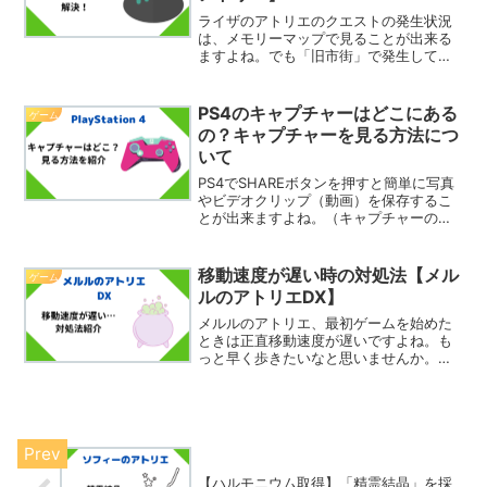
ライザのアトリエのクエストの発生状況
は、メモリーマップで見ることが出来る
ますよね。でも「旧市街」で発生してい
るはずの「島の先生」がみつからないと
いうことはありませんか？そこで今回
は、クエスト「島の先生」はどこで受け
PS4のキャプチャーはどこにある
ゲーム
ればいいのかを紹介したいと...
の？キャプチャーを見る方法につ
いて
PS4でSHAREボタンを押すと簡単に写真
やビデオクリップ（動画）を保存するこ
とが出来ますよね。（キャプチャーの仕
方については「PS4でのスクリーンショ
ット・ビデオクリップの撮り方」で解説
しています。）ただ、「この保存したや
移動速度が遅い時の対処法【メル
ゲーム
つを見ようと思っ...
ルのアトリエDX】
メルルのアトリエ、最初ゲームを始めた
ときは正直移動速度が遅いですよね。も
っと早く歩きたいなと思いませんか。そ
こで今回は移動速度が多いという時の対
処法を紹介したいと思います。遅い時の
対処法移動速度を上げる方法は2種類あり
ます。「Lスティック押...
【ハルモニウム取得】「精霊結晶」を採