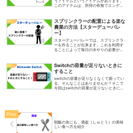
うアイテムというアイテムがあります。
このアイテムは、所持の有無でエンディ
ングが変化するという役目もあります
し、調合の材料としても便利です。ただ
このアイテムの作成の材料に失敗作の灰
スプリンクラーの配置による楽な
ゲーム
というものがあります。ただ...
農業の方法【スターデューバレ
ー】
スターデューバレーでは、スプリンクラ
ーを作ることが出来ます。これを利用す
ることによって毎日の水やりの必要がな
くなり楽に農業をすることが出来ます。
そしてどうせなら使いやすいレイアウト
にしたいところです。そこで今回は、楽
Switchの容量が足りないときに
ゲーム
に農業をするためのスプリ...
すること
switchの容量が足りなくなくて困ってい
る、そんなことはありませんか？そこで
今回はswitchの容量が足りないときにす
ることを紹介したいと思います。するこ
と１：容量を増やす対策としてはまず容
量を増やすということです。増やすため
には容量の大...
朝飯の友にも、酒盗（しゅとう）の美味
しい食べ方を紹介