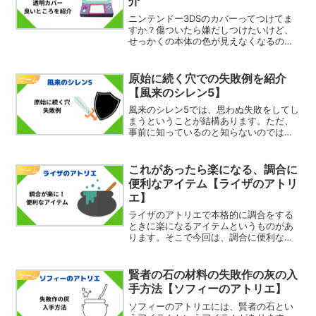
介
ニンテンドー3DSのカバーってつけてま
すか？傷ついたら嫌だしつけたいけど、
せっかくの本体の色が見えなくなるのは
な…ということはありませんか？そこで
今回は、ニンテンドー3ds用のソフトタ
イプの透明なカバーを紹介したいと思い
原始に続く穴での失敗例を紹介
ゲーム
ます。ソフトタイプの...
【風来のシレン5】
風来のシレン5では、思わぬ失敗をしてし
まうということが結構あります。ただ、
事前に知っているのと知らないのでは知
っている方が失敗する可能性は低いです
よね。そこで今回は、原始に続く穴での
失敗例を紹介したいと思います。＊原始
これがあったら楽になる、調合に
ゲーム
に続く穴以外でも参考に...
便利なアイテム【ライザのアトリ
エ】
ライザのアトリエで本格的に調合をする
ときに楽になるアイテムというものがあ
ります。そこで今回は、調合に便利なア
イテムを紹介したいと思います。便利な
アイテム1：賢者の石まず賢者の石です。
賢者の石は「エリキシル」「中和剤」
賢者の石の材料の失敗作の灰の入
ゲーム
「宝石」「神秘の力」とい...
手方法【ソフィーのアトリエ】
ソフィーのアトリエには、賢者の石とい