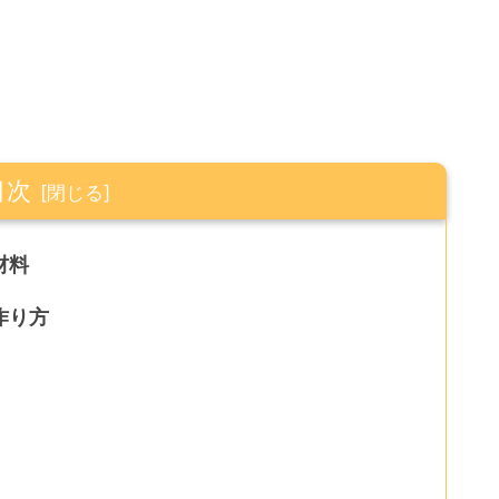
目次
材料
作り方