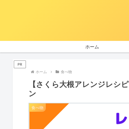
ホーム
PR
ホーム
食べ物
【さくら大根アレンジレシピ
ン
食べ物