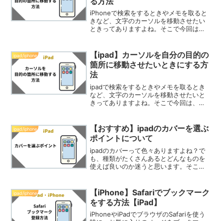
る方法
iPhoneで検索をするときやメモを取ると
きなど、文字のカーソルを移動させたい
ときってありますよね。そこで今回は、
カーソルを自分が移動させたいところに
持っていく方法を紹介したいと思いま
す。※iPhone7で確認しています。他の
【ipad】カーソルを自分の目的の
ipad/iphone
iPhoneで...
箇所に移動させたいときにする方
法
ipadで検索をするときやメモを取るとき
など、文字のカーソルを移動させたいと
きってありますよね。そこで今回は、カ
ーソルを自分が移動させたいところに持
っていく方法を紹介したいと思います。
※ipad mini4で確認しています。他のipad
【おすすめ】ipadのカバーを選ぶ
ipad/iphone
でも...
ポイントについて
ipadのカバーって色々ありますよね？で
も、種類がたくさんあるとどんなものを
使えば良いのか迷うと思います。そこで
今回は、私が実際に使用して良かった点
を基にした、ipadカバーを選ぶポイント
について紹介したいと思います。自動で
【iPhone】Safariでブックマーク
ipad/iphone
スリープON・O...
をする方法【iPad】
iPhoneやiPadでブラウザのSafariを使う