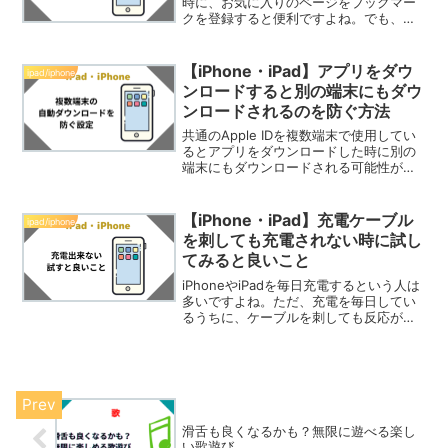
時に、お気に入りのページをブックマー
クを登録すると便利ですよね。でも、い
ざブックマークしようとしたら方法がわ
からないという人もいるかと思います。
そこで今回は、iPhoneやiPadでSaf...
【iPhone・iPad】アプリをダウ
ipad/iphone
ンロードすると別の端末にもダウ
ンロードされるのを防ぐ方法
共通のApple IDを複数端末で使用してい
るとアプリをダウンロードした時に別の
端末にもダウンロードされる可能性があ
ります。この自動ダウンロードを簡単に
防ぐ設定を紹介します。
【iPhone・iPad】充電ケーブル
ipad/iphone
を刺しても充電されない時に試し
てみると良いこと
iPhoneやiPadを毎日充電するという人は
多いですよね。ただ、充電を毎日してい
るうちに、ケーブルを刺しても反応がな
くなかなか充電がされないという事態に
なることがあります。そんな時は、新し
い充電器を買ったり修理をした方が良い
と思う方もいる...
滑舌も良くなるかも？無限に遊べる楽し
い歌遊び