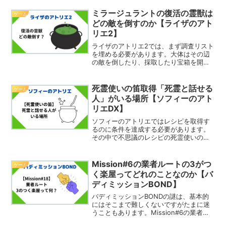
微妙に変わるんですよね。間違えると自
分の思うような保存が出来ないというこ
ミラージュラントの復活の霊獣は
ゲーム
とになりえるため、把...
どの敵を倒すのか【ライザのアト
リエ2】
ライザのアトリエ2では、まず調査リスト
を埋める必要があります。大体はその辺
の敵を倒したり、採取したり宝箱を開け
ればよいですが、ミラージュラントの復
活の精霊はその辺の雑魚敵ではだめで
す。そこで今回は、ミラージュラントの
死霊使いの笛取得「死霊と話せる
ゲーム
復活の霊獣はどの敵を倒す...
人」がいる場所【ソフィーのアト
リエDX】
ソフィーのアトリエではレシピを取得す
るのに条件を達成する必要があります。
その中で不思議のレシピの死霊使いの笛
の取得条件は「死霊と話せる人と会話」
というものがあります。この「死霊と話
せる人」はどこにいるのでしょうか。そ
Mission#6の業者ルートの3がつ
ゲーム
こで今回は、死霊使いの笛...
く楽屋ってどれのことなのか【バ
ディミッションBOND】
バディミッションBONDの謎は、基本的
にはそこまで難しくないですがたまに迷
うこともあります。Mission#6の業者ル
ートに行くとある衣装楽屋のドアの3が付