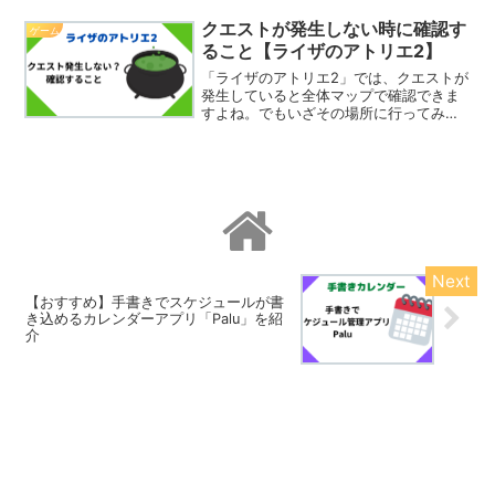
く楽屋も、気が付かないと迷います。そ
こで今回は、Mission#6の業者ルートの3
クエストが発生しない時に確認す
ゲーム
が...
ること【ライザのアトリエ2】
「ライザのアトリエ2」では、クエストが
発生していると全体マップで確認できま
すよね。でもいざその場所に行ってみる
と、そもそも個別のマップにクエストマ
ークがないということがありませんか？
そこで今回は、クエストが発生しない時
に確認することを紹介し...
【おすすめ】手書きでスケジュールが書
き込めるカレンダーアプリ「Palu」を紹
介