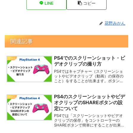
LINE
コピー
花野みかん
関連記事
PS4でのスクリーンショット・ビ
ゲーム
デオクリップの撮り方
PS4ではキャプチャー（スクリーンショ
ットやビデオクリップ（動画）の保存の
こと）をすることが出来ます。ボタンを
押すだけで簡単にできるので、残してお
きたいという場面が出てきたときに簡単
にできます。そこで今回は、PS4でのス
PS4のスクリーンショットやビデ
ゲーム
クリーンショット・ビ...
オクリップのSHAREボタンの設
定について
PS4では「スクリーンショットやビデオ
クリップの保存」をコントローラーの
SHAREボタンで簡単にすることが出来ま
す。ただこの時に設定によって押し方が